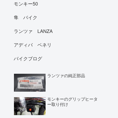
モンキー50
隼 バイク
ランツァ LANZA
アディバ ベネリ
バイクブログ
ランツァの純正部品
モンキーのグリップヒータ
ー取り付け