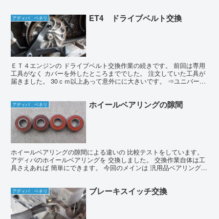
ないんですが(^^; アディバの給油...
ET4 ドライブベルト交換
アディバ ベネリ
ＥＴ４エンジンの ドライブベルト交換作業の続きです。 前回は専用
工具がなく カバーを外したところまででした。 注文していた工具が
届きました。 30ｃｍ以上あって意外にに大きいです。 ⇒ユニバーサ
ルホルダー これを使うとプーリー部分を 押さえ...
ホイールベアリングの隙間
アディバ ベネリ
ホイールベアリングの隙間による違いの 比較テストをしています。
アディバのホイールベアリングを 交換しました。 交換作業自体は工
具さえあれば 簡単にできます。 今回のメインは 汎用品ベアリングの
実験です。 交換方法 交換方法は工具があれば簡...
ブレーキスイッチ交換
アディバ ベネリ