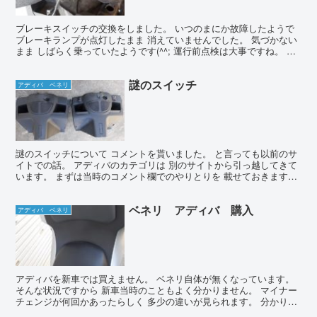
ブレーキスイッチの交換をしました。 いつのまにか故障したようで
ブレーキランプが点灯したまま 消えていませんでした。 気づかない
まま しばらく乗っていたようです(^^; 運行前点検は大事ですね。 最
近セルモーターが 反応しないことがあったの...
謎のスイッチ
アディバ ベネリ
謎のスイッチについて コメントを貰いました。 と言っても以前のサ
イトでの話。 アディバのカテゴリは 別のサイトから引っ越してきて
います。 まずは当時のコメント欄でのやりとりを 載せておきます。
ここから転載 コメント 1■こんにちは こんに...
ベネリ アディバ 購入
アディバ ベネリ
アディバを新車では買えません。 ベネリ自体が無くなっています。
そんな状況ですから 新車当時のこともよく分かりません。 マイナー
チェンジが何回かあったらしく 多少の違いが見られます。 分かりや
すいのが タンデム用の背もたれ。 現在使っている...