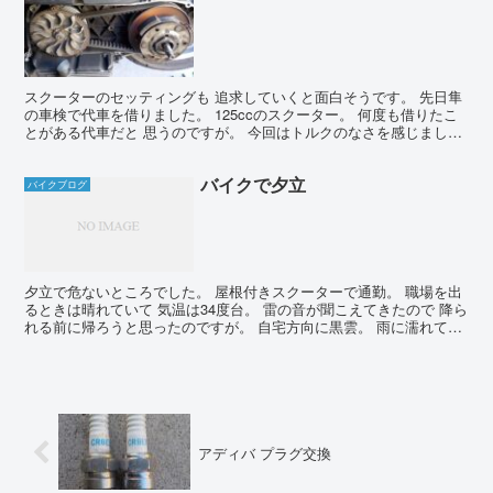
スクーターのセッティングも 追求していくと面白そうです。 先日隼
の車検で代車を借りました。 125ccのスクーター。 何度も借りたこ
とがある代車だと 思うのですが。 今回はトルクのなさを感じまし
た。 代車が劣化したのか？ 自分の環境が変わっ...
バイクで夕立
バイクブログ
夕立で危ないところでした。 屋根付きスクーターで通勤。 職場を出
るときは晴れていて 気温は34度台。 雷の音が聞こえてきたので 降ら
れる前に帰ろうと思ったのですが。 自宅方向に黒雲。 雨に濡れても
この気温ですから 雷だけ来ないことを願ってい...
アディバ プラグ交換