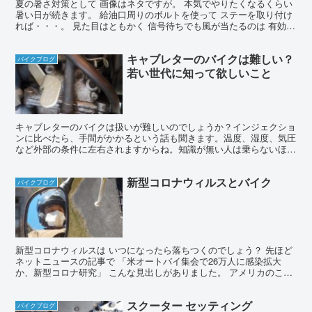
夏の暑さ対策として 画像はネタですが。 本気でやりたくなるくらい
暑い日が続きます。 給油口周りのボルトを使って ステーを取り付け
れば・・・。 見た目はともかく 信号待ちでも風が当たるのは 有効な
対策です。 下からの風なら フルフェイスでも...
キャブレターのバイクは難しい？
バイクブログ
若い世代に知って欲しいこと
キャブレターのバイクは扱いが難しいのでしょうか？インジェクショ
ンに比べたら、手間がかかるという話も聞きます。温度、湿度、気圧
など外部の条件に左右されますからね。知識が無い人は乗らないほう
が良いのでしょうか？キャブレターのバイクを乗る管理人の独り言。
新型コロナウィルスとバイク
バイクブログ
新型コロナウィルスは いつになったら落ちつくのでしょう？ 先ほど
ネットニュースの記事で 「米オートバイ集会で26万人に感染拡大
か、新型コロナ研究」 こんな見出しがありました。 アメリカのこと
ですが 「スタージス・モーターサイクル・ラリー（S...
スクーター セッティング
バイクブログ